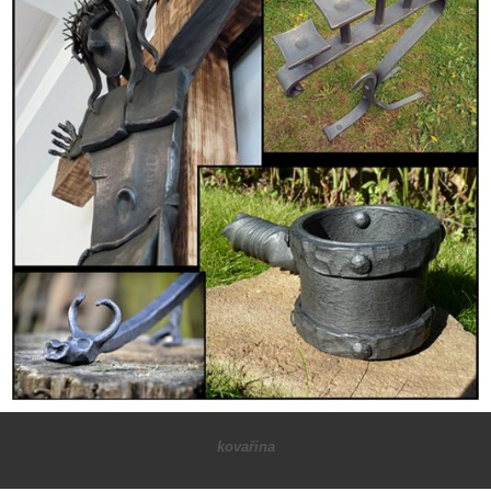
kovařina