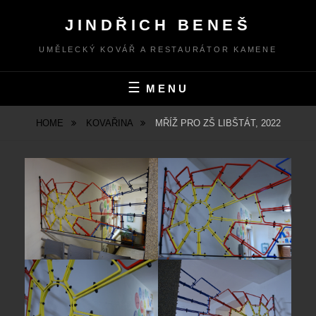
Skip
JINDŘICH BENEŠ
to
content
UMĚLECKÝ KOVÁŘ A RESTAURÁTOR KAMENE
MENU
HOME
KOVAŘINA
MŘÍŽ PRO ZŠ LIBŠTÁT, 2022