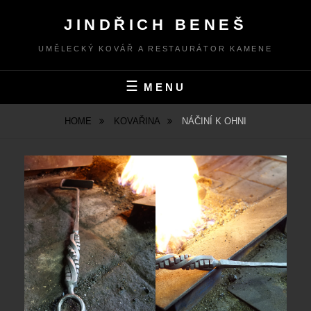
Skip
JINDŘICH BENEŠ
to
content
UMĚLECKÝ KOVÁŘ A RESTAURÁTOR KAMENE
MENU
HOME
KOVAŘINA
NÁČINÍ K OHNI