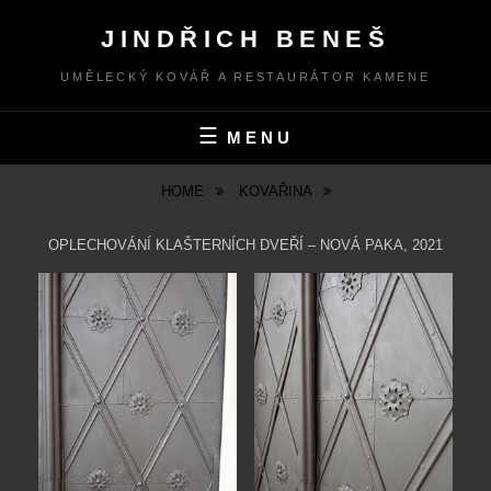
Skip
JINDŘICH BENEŠ
to
content
UMĚLECKÝ KOVÁŘ A RESTAURÁTOR KAMENE
MENU
HOME
KOVAŘINA
OPLECHOVÁNÍ KLAŠTERNÍCH DVEŘÍ – NOVÁ PAKA, 2021