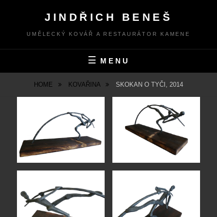
Skip
JINDŘICH BENEŠ
to
content
UMĚLECKÝ KOVÁŘ A RESTAURÁTOR KAMENE
MENU
HOME
KOVAŘINA
SKOKAN O TYČI, 2014