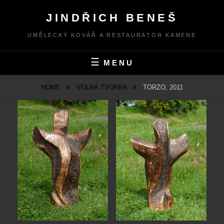
Skip
JINDŘICH BENEŠ
to
content
UMĚLECKÝ KOVÁŘ A RESTAURÁTOR KAMENE
MENU
HOME
VOLNÁ TVORBA
TORZO, 2011